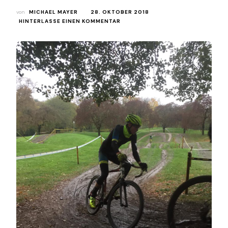
von
MICHAEL MAYER
28. OKTOBER 2018
ZU
HINTERLASSE EINEN KOMMENTAR
MUNICH
SUPER
CROSS
–
BEIM
ELITE
RENNEN
DER
PROFIS