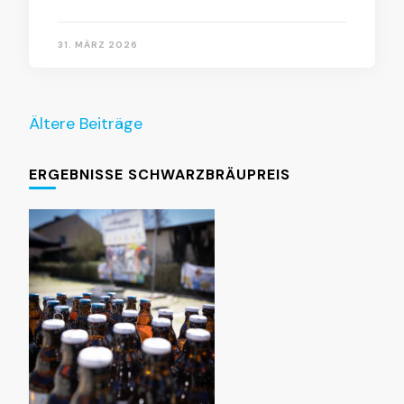
31. MÄRZ 2026
Beitragsnavigation
Ältere Beiträge
ERGEBNISSE SCHWARZBRÄUPREIS