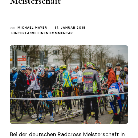
Meisterschaft
von
MICHAEL MAYER
17. JANUAR 2018
ZU
HINTERLASSE EINEN KOMMENTAR
KURZMELDUNG:
TEILNAHME
AN
DER
DEUTSCHEN
CYCLOCROSS
MEISTERSCHAFT
Bei der deutschen Radcross Meisterschaft in