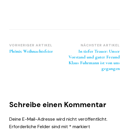
Beitragsnavigation
VORHERIGER ARTIKEL
NÄCHSTER ARTIKEL
Phönix Weihnachtsfeier
In tiefer Trauer: Unser
Vorstand und guter Freund
Klaus Fuhrmann ist von uns
gegangen
Schreibe einen Kommentar
Deine E-Mail-Adresse wird nicht veröffentlicht.
Erforderliche Felder sind mit
*
markiert