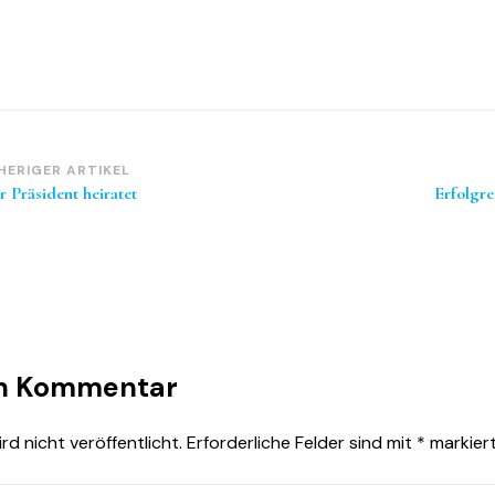
itragsnavigation
HERIGER ARTIKEL
r Präsident heiratet
Erfolgre
en Kommentar
d nicht veröffentlicht.
Erforderliche Felder sind mit
*
markier