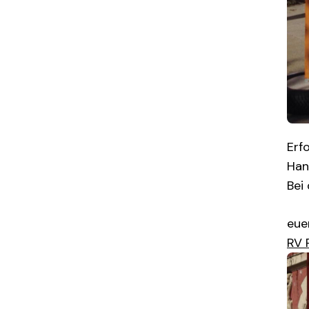
Erf
Han
Bei 
eue
R
V 